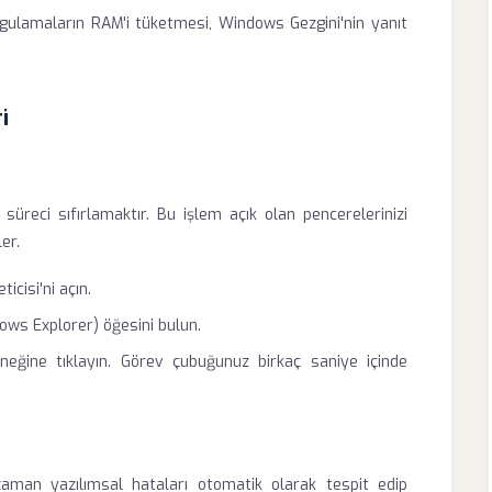
gulamaların RAM'i tüketmesi, Windows Gezgini'nin yanıt
i
üreci sıfırlamaktır. Bu işlem açık olan pencerelerinizi
er.
cisi'ni açın.
ws Explorer) öğesini bulun.
eğine tıklayın. Görev çubuğunuz birkaç saniye içinde
zaman yazılımsal hataları otomatik olarak tespit edip