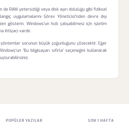
de RAM yetersizliği veya disk aşırı doluluğu gibi fiziksel
langıç uygulamalarını Görev Yöneticisi'nden devre dışı
n gösterin. Windows'un hızlı çalışabilmesi için işletim
a ihtiyacı vardır.
i yöntemler sorunun büyük çoğunluğunu çözecektir. Eğer
ows'un 'Bu bilgisayarı sıfırla' seçeneğini kullanarak
şturabilirsiniz.
POPÜLER YAZILAR
SON 1 HAFTA