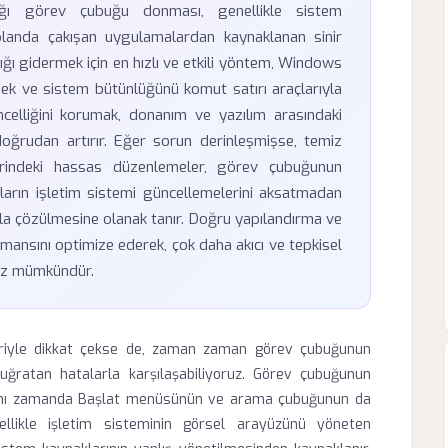
ştığı görev çubuğu donması, genellikle sistem
planda çakışan uygulamalardan kaynaklanan sinir
ığı gidermek için en hızlı ve etkili yöntem, Windows
ek ve sistem bütünlüğünü komut satırı araçlarıyla
ncelliğini korumak, donanım ve yazılım arasındaki
 doğrudan artırır. Eğer sorun derinleşmişse, temiz
erindeki hassas düzenlemeler, görev çubuğunun
ıcıların işletim sistemi güncellemelerini aksatmadan
yla çözülmesine olanak tanır. Doğru yapılandırma ve
rmansını optimize ederek, çok daha akıcı ve tepkisel
iz mümkündür.
leriyle dikkat çekse de, zaman zaman görev çubuğunun
 uğratan hatalarla karşılaşabiliyoruz. Görev çubuğunun
aynı zamanda Başlat menüsünün ve arama çubuğunun da
ellikle işletim sisteminin görsel arayüzünü yöneten