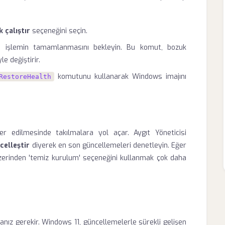
k çalıştır
seçeneğini seçin.
 işlemin tamamlanmasını bekleyin. Bu komut, bozuk
e değiştirir.
komutunu kullanarak Windows imajını
RestoreHealth
r edilmesinde takılmalara yol açar. Aygıt Yöneticisi
elleştir
diyerek en son güncellemeleri denetleyin. Eğer
üzerinden 'temiz kurulum' seçeneğini kullanmak çok daha
nız gerekir. Windows 11, güncellemelerle sürekli gelişen