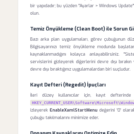
bir yapıdadır; bu yüzden "Ayarlar > Windows Update
olun.
Temiz Önyükleme (Clean Boot) ile Sorun G
Bazı arka plan uygulamaları, görev çubuğunun düzg
Bilgisayarınızı temiz önyükleme modunda başlata
kaynaklanmadığını kolayca anlayabilirsiniz. "Si
servislerini gizleyerek diğerlerini devre dışı bırakı
devre dışı bıraktığınız uygulamalardan biri suçludur.
Kayıt Defteri (Regedit) İpuçları
İleri düzey kullanıcılar için, kayıt defterinde
HKEY_CURRENT_USER\Software\Microsoft\Windo
izleyerek
EnableXamlStartMenu
değerini '0' olar
çubuğu takılmalarını minimize eder.
Donanım Kaynaklarını Optimize Edin