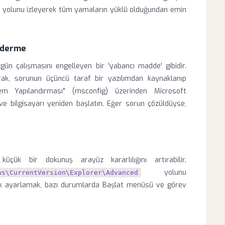
" yolunu izleyerek tüm yamaların yüklü olduğundan emin
iderme
ün çalışmasını engelleyen bir 'yabancı madde' gibidir.
rak, sorunun üçüncü taraf bir yazılımdan kaynaklanıp
stem Yapılandırması" (msconfig) üzerinden Microsoft
n ve bilgisayarı yeniden başlatın. Eğer sorun çözüldüyse,
 küçük bir dokunuş arayüz kararlılığını artırabilir.
yolunu
ws\CurrentVersion\Explorer\Advanced
ak ayarlamak, bazı durumlarda Başlat menüsü ve görev