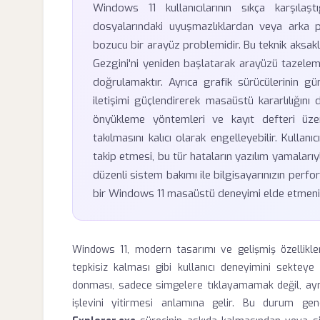
Windows 11 kullanıcılarının sıkça karşıla
dosyalarındaki uyuşmazlıklardan veya arka 
bozucu bir arayüz problemidir. Bu teknik aksakl
Gezgini'ni yeniden başlatarak arayüzü tazelem
doğrulamaktır. Ayrıca grafik sürücülerinin gü
iletişimi güçlendirerek masaüstü kararlılığını
önyükleme yöntemleri ve kayıt defteri üz
takılmasını kalıcı olarak engelleyebilir. Kullan
takip etmesi, bu tür hataların yazılım yamaları
düzenli sistem bakımı ile bilgisayarınızın perfo
bir Windows 11 masaüstü deneyimi elde etmen
Windows 11, modern tasarımı ve gelişmiş özellik
tepkisiz kalması gibi kullanıcı deneyimini sekteye
donması, sadece simgelere tıklayamamak değil, 
işlevini yitirmesi anlamına gelir. Bu durum gen