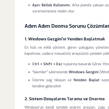
Aşırı Bellek Kullanımı:
Arka planda çalışan uy
verememesine neden olur.
Adım Adım Donma Sorunu Çözümler
1. Windows Gezgini'ni Yeniden Başlatmak
En hızlı ve etkili yöntem, görev çubuğunu yöneten s
kapatmaz, sadece masaüstü arayüzünü yeniden yükl
Ctrl + Shift + Esc
tuşlarına basarak Görev Yöneti
"İşlemler" sekmesinde
Windows Gezgini
(Windo
Üzerine sağ tıklayın ve
Yeniden Başlat
seçen
kendine gelecektir.
2. Sistem Dosyalarını Tarama ve Onarma
Windows'un kendi içindeki onarım araçları, çoğu 