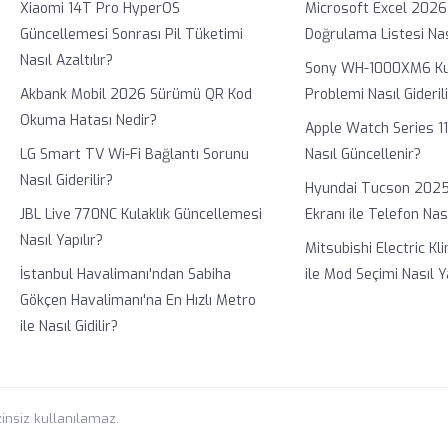
Xiaomi 14T Pro HyperOS
Microsoft Excel 2026
Güncellemesi Sonrası Pil Tüketimi
Doğrulama Listesi Nas
Nasıl Azaltılır?
Sony WH-1000XM6 Kul
Akbank Mobil 2026 Sürümü QR Kod
Problemi Nasıl Gideril
Okuma Hatası Nedir?
Apple Watch Series 1
LG Smart TV Wi-Fi Bağlantı Sorunu
Nasıl Güncellenir?
Nasıl Giderilir?
Hyundai Tucson 202
JBL Live 770NC Kulaklık Güncellemesi
Ekranı ile Telefon Nası
Nasıl Yapılır?
Mitsubishi Electric K
İstanbul Havalimanı'ndan Sabiha
ile Mod Seçimi Nasıl Y
Gökçen Havalimanı'na En Hızlı Metro
ile Nasıl Gidilir?
zinsiz kullanılamaz.