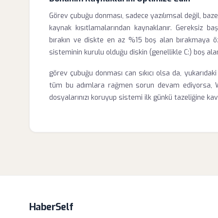
Görev çubuğu donması, sadece yazılımsal değil, bazen 
kaynak kısıtlamalarından kaynaklanır. Gereksiz baş
bırakın ve diskte en az %15 boş alan bırakmaya öze
sisteminin kurulu olduğu diskin (genellikle C:) boş alan
görev çubuğu donması can sıkıcı olsa da, yukarıdak
tüm bu adımlara rağmen sorun devam ediyorsa, Wind
dosyalarınızı koruyup sistemi ilk günkü tazeliğine kavu
HaberSelf