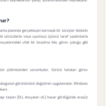
stem kaynaklarının yanlış yönetilmesinden kaynaklanır.
nar?
rka planında gerçekleşen karmaşık bir süreçler dizisinin
eski sürücülerle veya uyumsuz üçüncü taraf yazılımlarla
 dosyalarındaki ufak bir bozulma bile, görev çubuğu gibi
ün çizilmesinden sorumludur. Sürücü hataları görev
ubuğunun görünümünü değiştiren uygulamalar, Windows
karır.
ı taşları (DLL dosyaları vb.) hasar gördüğünde arayüz