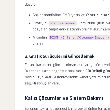
düzeltir.
Başlat menüsüne 'CMD' yazın ve
Yönetici olara
Sırasıyla
komutunu girin ve
sfc /scannow
dosyaları tespit edip sistemin orijinal sürümleriyl
Ardından
DISM /Online /Cleanup-Image /
onarın.
3. Grafik Sürücülerini Güncellemek
Ekran kartınızın güncel olmaması, arayüzün rende
üzerinden ekran bağdaştırıcınızı seçip
Sürücüyü günc
Nvidia veya AMD kullanıyorsanız, kendi yazılımları 
sağlıklı sonuçlar verir.
Kalıcı Çözümler ve Sistem Bakımı
Sorunun tekrar etmemesi için proaktif önlemler alma