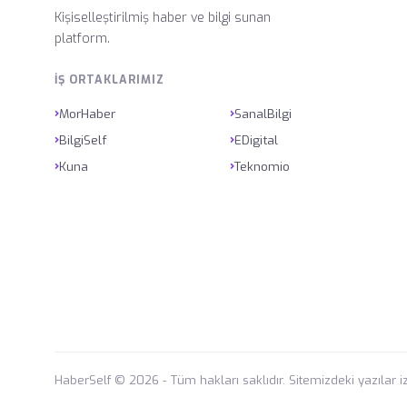
Kişiselleştirilmiş haber ve bilgi sunan
platform.
İŞ ORTAKLARIMIZ
›
›
MorHaber
SanalBilgi
›
›
BilgiSelf
EDigital
›
›
Kuna
Teknomio
HaberSelf © 2026 - Tüm hakları saklıdır. Sitemizdeki yazılar i