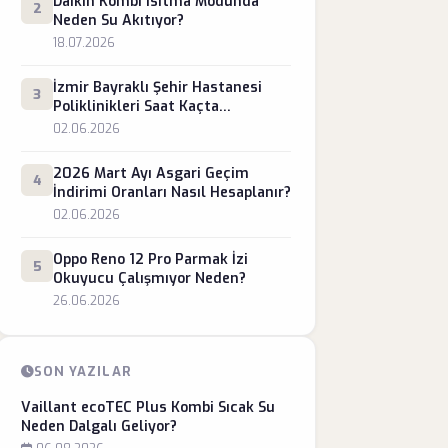
Daikin Kombi Isıtma Modunda
2
Neden Su Akıtıyor?
18.07.2026
İzmir Bayraklı Şehir Hastanesi
3
Poliklinikleri Saat Kaçta
Kapanıyor?
02.06.2026
2026 Mart Ayı Asgari Geçim
4
İndirimi Oranları Nasıl Hesaplanır?
02.06.2026
Oppo Reno 12 Pro Parmak İzi
5
Okuyucu Çalışmıyor Neden?
26.06.2026
SON YAZILAR
Vaillant ecoTEC Plus Kombi Sıcak Su
Neden Dalgalı Geliyor?