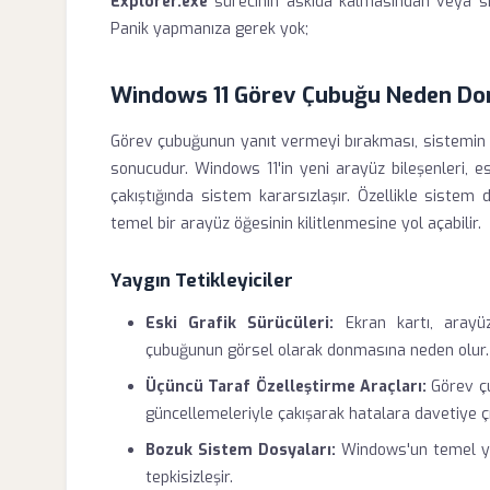
Explorer.exe
sürecinin askıda kalmasından veya si
Panik yapmanıza gerek yok;
Windows 11 Görev Çubuğu Neden Do
Görev çubuğunun yanıt vermeyi bırakması, sistemin a
sonucudur. Windows 11'in yeni arayüz bileşenleri, 
çakıştığında sistem kararsızlaşır. Özellikle sistem
temel bir arayüz öğesinin kilitlenmesine yol açabilir.
Yaygın Tetikleyiciler
Eski Grafik Sürücüleri:
Ekran kartı, arayüz
çubuğunun görsel olarak donmasına neden olur.
Üçüncü Taraf Özelleştirme Araçları:
Görev ç
güncellemeleriyle çakışarak hatalara davetiye çı
Bozuk Sistem Dosyaları:
Windows'un temel yap
tepkisizleşir.