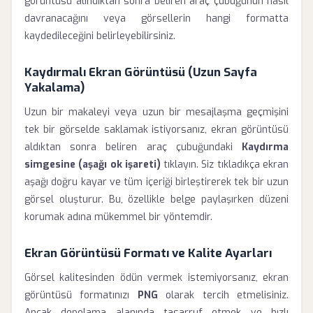
görüntüsü alındıktan sonra beliren araç çubuğunun nasıl
davranacağını veya görsellerin hangi formatta
kaydedileceğini belirleyebilirsiniz.
Kaydırmalı Ekran Görüntüsü (Uzun Sayfa
Yakalama)
Uzun bir makaleyi veya uzun bir mesajlaşma geçmişini
tek bir görselde saklamak istiyorsanız, ekran görüntüsü
aldıktan sonra beliren araç çubuğundaki
Kaydırma
simgesine (aşağı ok işareti)
tıklayın. Siz tıkladıkça ekran
aşağı doğru kayar ve tüm içeriği birleştirerek tek bir uzun
görsel oluşturur. Bu, özellikle belge paylaşırken düzeni
korumak adına mükemmel bir yöntemdir.
Ekran Görüntüsü Formatı ve Kalite Ayarları
Görsel kalitesinden ödün vermek istemiyorsanız, ekran
görüntüsü formatınızı
PNG
olarak tercih etmelisiniz.
Ancak depolama alanında tasarruf etmek ve hızlı