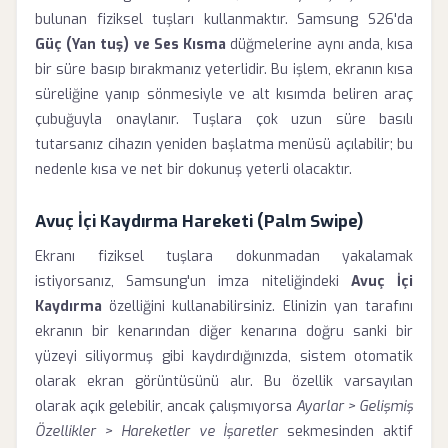
bulunan fiziksel tuşları kullanmaktır. Samsung S26'da
Güç (Yan tuş) ve Ses Kısma
düğmelerine aynı anda, kısa
bir süre basıp bırakmanız yeterlidir. Bu işlem, ekranın kısa
süreliğine yanıp sönmesiyle ve alt kısımda beliren araç
çubuğuyla onaylanır. Tuşlara çok uzun süre basılı
tutarsanız cihazın yeniden başlatma menüsü açılabilir; bu
nedenle kısa ve net bir dokunuş yeterli olacaktır.
Avuç İçi Kaydırma Hareketi (Palm Swipe)
Ekranı fiziksel tuşlara dokunmadan yakalamak
istiyorsanız, Samsung'un imza niteliğindeki
Avuç İçi
Kaydırma
özelliğini kullanabilirsiniz. Elinizin yan tarafını
ekranın bir kenarından diğer kenarına doğru sanki bir
yüzeyi siliyormuş gibi kaydırdığınızda, sistem otomatik
olarak ekran görüntüsünü alır. Bu özellik varsayılan
olarak açık gelebilir, ancak çalışmıyorsa
Ayarlar > Gelişmiş
Özellikler > Hareketler ve İşaretler
sekmesinden aktif