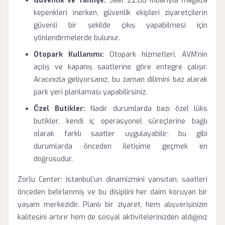
Güvenlik ve Tahliye:
Saat 22.00 itibarıyla mağaza
kepenkleri inerken, güvenlik ekipleri ziyaretçilerin
güvenli bir şekilde çıkış yapabilmesi için
yönlendirmelerde bulunur.
Otopark Kullanımı:
Otopark hizmetleri, AVM’nin
açılış ve kapanış saatlerine göre entegre çalışır.
Aracınızla geliyorsanız, bu zaman dilimini baz alarak
park yeri planlaması yapabilirsiniz.
Özel Butikler:
Nadir durumlarda bazı özel lüks
butikler, kendi iç operasyonel süreçlerine bağlı
olarak farklı saatler uygulayabilir; bu gibi
durumlarda önceden iletişime geçmek en
doğrusudur.
Zorlu Center; İstanbul’un dinamizmini yansıtan, saatleri
önceden belirlenmiş ve bu disiplini her daim koruyan bir
yaşam merkezidir. Planlı bir ziyaret, hem alışverişinizin
kalitesini artırır hem de sosyal aktivitelerinizden aldığınız