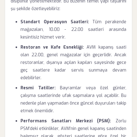
disiplinle yönetilmektedir. Bu düzenin temel yapı taşlarını
şu şekilde özetleyebiliriz:
Standart Operasyon Saatleri:
Tüm perakende
mağazaları, 10.00 - 22.00 saatleri arasında
kesintisiz hizmet verir.
Restoran ve Kafe Esnekliği:
AVM kapanış saati
olan 22.00, genel mağazalar için geçerlidir. Ancak
restoranlar, dışarıya açılan kapıları sayesinde gece
geç saatlere kadar servis sunmaya devam
edebilirler.
Resmi Tatiller:
Bayramlar veya özel günler,
çalışma saatlerinde ufak sapmalara yol açabilir. Bu
nedenle plan yapmadan önce güncel duyuruları takip
etmek önemlidir.
Performans Sanatları Merkezi (PSM):
Zorlu
PSM’deki etkinlikler, AVM’nin genel kapanış saatinden
bağımsız olarak, gösteri saatlerine göre özel bir