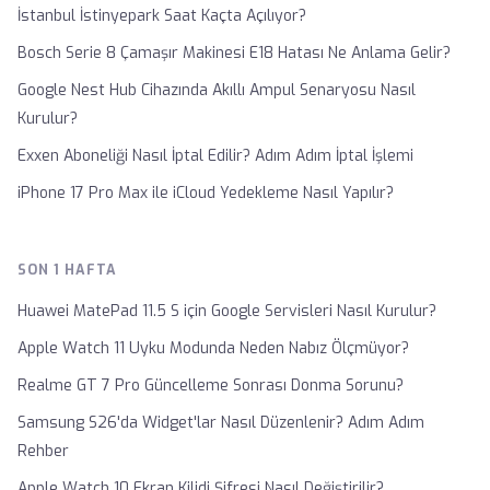
İstanbul İstinyepark Saat Kaçta Açılıyor?
Bosch Serie 8 Çamaşır Makinesi E18 Hatası Ne Anlama Gelir?
Google Nest Hub Cihazında Akıllı Ampul Senaryosu Nasıl
Kurulur?
Exxen Aboneliği Nasıl İptal Edilir? Adım Adım İptal İşlemi
iPhone 17 Pro Max ile iCloud Yedekleme Nasıl Yapılır?
SON 1 HAFTA
Huawei MatePad 11.5 S için Google Servisleri Nasıl Kurulur?
Apple Watch 11 Uyku Modunda Neden Nabız Ölçmüyor?
Realme GT 7 Pro Güncelleme Sonrası Donma Sorunu?
Samsung S26'da Widget'lar Nasıl Düzenlenir? Adım Adım
Rehber
Apple Watch 10 Ekran Kilidi Şifresi Nasıl Değiştirilir?