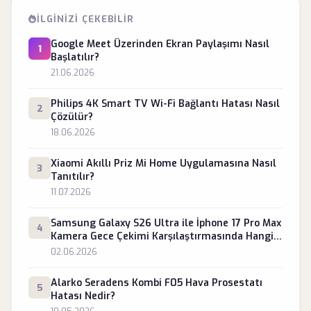
İLGINIZI ÇEKEBILIR
Google Meet Üzerinden Ekran Paylaşımı Nasıl
1
Başlatılır?
21.06.2026
Philips 4K Smart TV Wi-Fi Bağlantı Hatası Nasıl
2
Çözülür?
18.06.2026
Xiaomi Akıllı Priz Mi Home Uygulamasına Nasıl
3
Tanıtılır?
11.07.2026
Samsung Galaxy S26 Ultra ile İphone 17 Pro Max
4
Kamera Gece Çekimi Karşılaştırmasında Hangisi
Daha Başarılıdır?
02.06.2026
Alarko Seradens Kombi F05 Hava Prosestatı
5
Hatası Nedir?